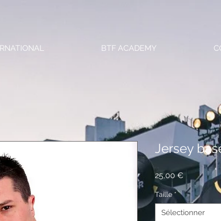
ERNATIONAL
BTF ACADEMY
C
Jersey bas
Prix
25,00 €
Taille
*
Sélectionner